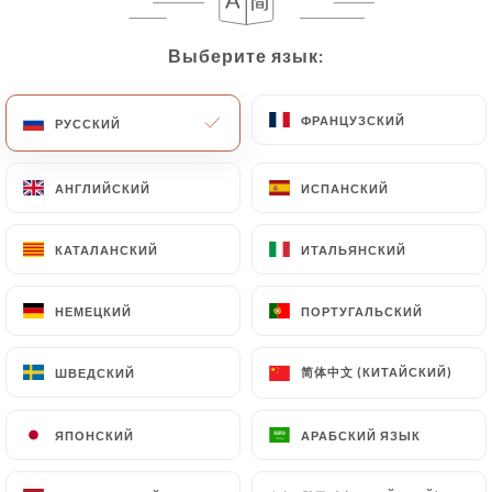
RU
МЕНЮ
Выберите язык:
Выберите язык:
ФРАНЦУЗСКИЙ
ФРАНЦУЗСКИЙ
РУССКИЙ
РУССКИЙ
АНГЛИЙСКИЙ
АНГЛИЙСКИЙ
ИСПАНСКИЙ
ИСПАНСКИЙ
/
ГЛАВНАЯ СТРАНИЦА
СВЯЗАТЬСЯ С НАМИ
Связаться С Нами
КАТАЛАНСКИЙ
КАТАЛАНСКИЙ
ИТАЛЬЯНСКИЙ
ИТАЛЬЯНСКИЙ
НЕМЕЦКИЙ
НЕМЕЦКИЙ
ПОРТУГАЛЬСКИЙ
ПОРТУГАЛЬСКИЙ
简体中文 (КИТАЙСКИЙ)
简体中文 (КИТАЙСКИЙ)
ШВЕДСКИЙ
ШВЕДСКИЙ
ЯПОНСКИЙ
ЯПОНСКИЙ
АРАБСКИЙ ЯЗЫК
АРАБСКИЙ ЯЗЫК
Les Saveurs De L'Orient