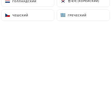
한국어 (КОРЕЙСКИЙ)
한국어 (КОРЕЙСКИЙ)
ГОЛЛАНДСКИЙ
ГОЛЛАНДСКИЙ
43 Passage des Panoramas
75002 Paris France
ЧЕШСКИЙ
ЧЕШСКИЙ
ГРЕЧЕСКИЙ
ГРЕЧЕСКИЙ
+33144825661
имя
адрес электронной почты
номер телефона