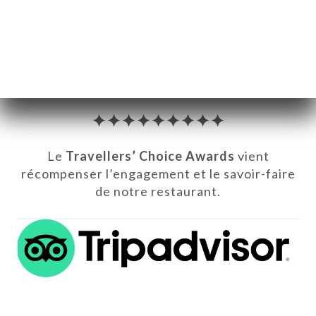
✦✦✦✦✦✦✦✦✦
Le
Travellers’ Choice Awards
vient
récompenser l’engagement et le savoir-faire
de notre restaurant.
页
订
单