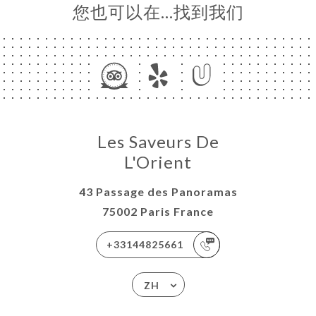
您也可以在…找到我们
库
价
单
DVISOR
系人
Les Saveurs De
L'Orient
43 Passage des Panoramas
75002 Paris France
+33144825661
ZH