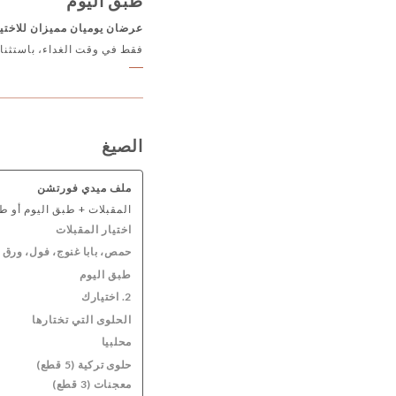
طبق اليوم
البيرة
رأينا بعضنا البعض في كاراف
عرضان يوميان مميزان للاختيا
فقط في وقت الغداء، باستثناء
الصيغ
ملف ميدي فورتشن
المقبلات + طبق اليوم أو ط
اختيار المقبلات
حمص، بابا غنوج، فول، ورق
طبق اليوم
2. اختيارك
الحلوى التي تختارها
محلبيا
حلوى تركية (5 قطع)
معجنات (3 قطع)