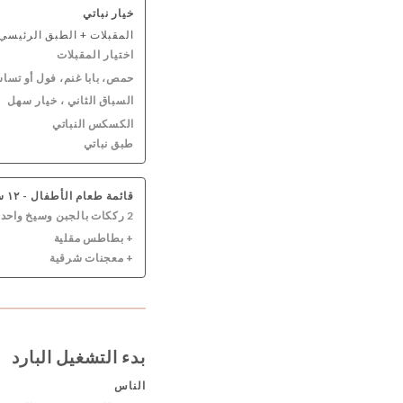
خيار نباتي
المقبلات + الطبق الرئيسي
اختيار المقبلات
حمص، بابا غنم، فول أو تسا
السباق الثاني
، خيار سهل
الكسكس النباتي
طبق نباتي
قائمة طعام الأطفال - ١٢ سنة
2 رككات بالجبن وسيخ واحد من (الدجاج أو الكفتة أو المرقاز)
+ بطاطس مقلية
+ معجنات شرقية
بدء التشغيل البارد
الناس