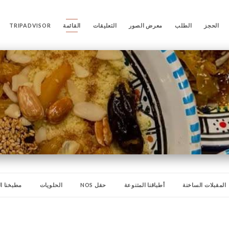
الحجز
الطلب
معرض الصور
التعليقات
القائمة
TRIPADVISOR
المقبلات الساخنة
أطباقنا المتنوعة
حقل NOS
الحلويات
مطبخنا ال
لكسكس
طاجين الدجاج
طاجين لحم الضأن
المشروبات الباردة
مشروباتنا ال