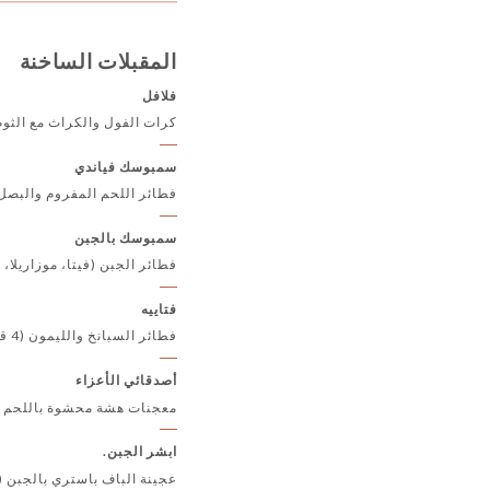
المقبلات الساخنة
فلافل
كرات الفول والكراث مع الثوم، ت
سمبوسك فياندي
فطائر اللحم المفروم والبصل (4 قط
سمبوسك بالجبن
فطائر الجبن (فيتا، موزاريلا، نعنا
فتاييه
فطائر السبانخ والليمون (4 قطع)
أصدقائي الأعزاء
معجنات هشة محشوة باللحم المفر
ابشر الجبن.
عجينة الباف باستري بالجبن (ا