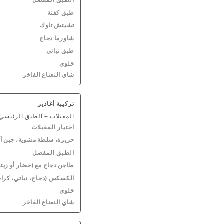
طبق كفتة
تشيتش تاوك
شاورما دجاج
طبق نباتي
حَلوَى
شاي النعناع الفاخر
تركيبة أغادير
المقبلات + الطبق الرئيسي 
اختيار المقبلات
حريرة، سلطة مشوية، جبن أو
الطبق المفضل
طاجن دجاج مع (خضار أو زيت
الكسكس (دجاج، نباتي، كرات
حَلوَى
شاي النعناع الفاخر