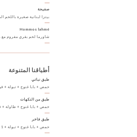
صفيحة
بيتزا لبنانية صغيرة باللحم المفروم
Hommos lahmé
شاورما لحم بقري مفروم مع
أطباقنا المتنوعة
طبق نباتي
حمص + بابا غنوج + تبولة + فول 
طبق من النكهات
حمص + بابا غنوج + طاولة + فول + تساسيك
طبق فاخر
حمص + بابا غنوج + تبولة + 1 سيخ دجاج وكفتة + 1 ركعة لحم + 2 ركعة جبنة + فلافل