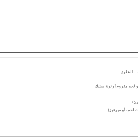
+ الحلوى
 لحم مفروم أو تونة ستيك
ون)
 لحم، أو ميرغيز)