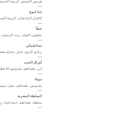
هريس الحمص، كريمة السمسم،
بابا غنوج
كافيار الباذنجان، كريمة الس
خطأ
معجون الفول، زيت الزيتون، 
تساتشيكي
زبادي لابري، خيار، نعناع مجف
أوراق العنب
أرز، طماطم، بقدونس (6 قطع)
تبولة
بقدونس، طماطم، بصل، سميد،
السلطة المصرية
سلطة، طماطم، جبنة فيتا، زي