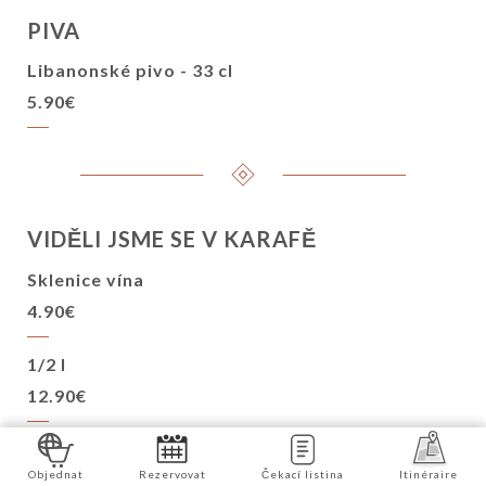
PIVA
Libanonské pivo - 33 cl
5.90€
VIDĚLI JSME SE V KARAFĚ
Sklenice vína
4.90€
1/2 l
12.90€
1/4 l
Objednat
Rezervovat
Čekací listina
Itinéraire
8.90€