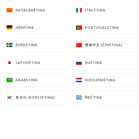
4 studené předkrmy + 12 teplých jídel
Další osoba 23,00 €
KATALÁNŠTINA
KATALÁNŠTINA
ITALŠTINA
ITALŠTINA
46.00€
NĚMČINA
NĚMČINA
PORTUGALŠTINA
PORTUGALŠTINA
Královský med
4 studené předkrmy + 12 teplých jídel + 2 kuřecí
简体中文 (ČÍNŠTINA)
简体中文 (ČÍNŠTINA)
ŠVÉDŠTINA
ŠVÉDŠTINA
špízy + 2 špízy kefta
Další osoba 28,00 €
JAPONŠTINA
JAPONŠTINA
RUŠTINA
RUŠTINA
56.00€
ARABŠTINA
ARABŠTINA
NIZOZEMŠTINA
NIZOZEMŠTINA
한국어 (KOREJŠTINA)
한국어 (KOREJŠTINA)
ŘEČTINA
ŘEČTINA
DEZERTY
Turecký med - 6 kusů
6.90€