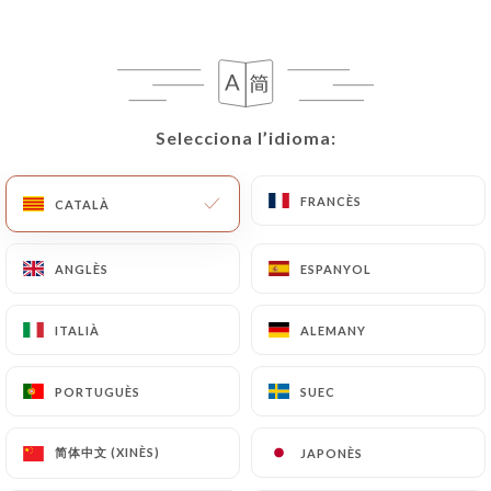
Selecciona l’idioma:
Selecciona l’idioma:
FRANCÈS
FRANCÈS
CATALÀ
CATALÀ
163 RESSENYA
ANGLÈS
ANGLÈS
ESPANYOL
ESPANYOL
RESTAURANT MAROCAIN & LIBANAIS
43 Passage Des Panoramas
ITALIÀ
ITALIÀ
ALEMANY
ALEMANY
75002 Paris France
PORTUGUÈS
PORTUGUÈS
SUEC
SUEC
简体中文 (XINÈS)
简体中文 (XINÈS)
JAPONÈS
JAPONÈS
Qui som?