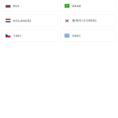
RUS
RUS
ÀRAB
ÀRAB
Bienvenue chez Les Saveurs de
한국어 (COREÀ)
한국어 (COREÀ)
HOLANDÈS
HOLANDÈS
l'Orient, votre restaurant marocain et
libanais où traditions et saveurs
TXEC
TXEC
GREC
GREC
authentiques se rencontrent.
Nous vous proposons un voyage
culinaire à travers des plats mijotés
avec passion, notamment nos tajines
traditionnels, préparés dans le respect
des recettes ancestrales.
Dans un cadre raffiné aux touches
nord-africaines mêlant verre, pierre et
bois, nous vous offrons une expérience