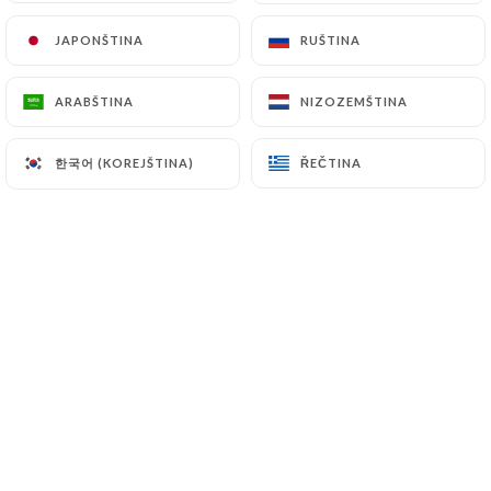
JAPONŠTINA
JAPONŠTINA
RUŠTINA
RUŠTINA
Bienvenue chez Les Saveurs de
ARABŠTINA
ARABŠTINA
NIZOZEMŠTINA
NIZOZEMŠTINA
l'Orient, votre restaurant marocain et
libanais où traditions et saveurs
한국어 (KOREJŠTINA)
한국어 (KOREJŠTINA)
ŘEČTINA
ŘEČTINA
authentiques se rencontrent.
Nous vous proposons un voyage
culinaire à travers des plats mijotés
avec passion, notamment nos tajines
traditionnels, préparés dans le respect
des recettes ancestrales.
Dans un cadre raffiné aux touches
nord-africaines mêlant verre, pierre et
bois, nous vous offrons une expérience