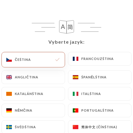
Vyberte jazyk:
Vyberte jazyk:
FRANCOUZŠTINA
FRANCOUZŠTINA
ČEŠTINA
ČEŠTINA
163 RECENZE
RESTAURANT MAROCAIN & LIBANAIS
ANGLIČTINA
ANGLIČTINA
ŠPANĚLŠTINA
ŠPANĚLŠTINA
43 Passage Des Panoramas
75002 Paris France
KATALÁNŠTINA
KATALÁNŠTINA
ITALŠTINA
ITALŠTINA
NĚMČINA
NĚMČINA
PORTUGALŠTINA
PORTUGALŠTINA
简体中文 (ČÍNŠTINA)
简体中文 (ČÍNŠTINA)
ŠVÉDŠTINA
ŠVÉDŠTINA
Kdo jsme?