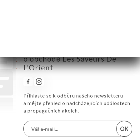
Sobota
12:00-00:00
Neděle
12:00-22:30
Sledujte všechny novinky
o obchodě Les Saveurs De
L'Orient
Přihlaste se k odběru našeho newsletteru
a mějte přehled o nadcházejících událostech
a propagačních akcích.
OK