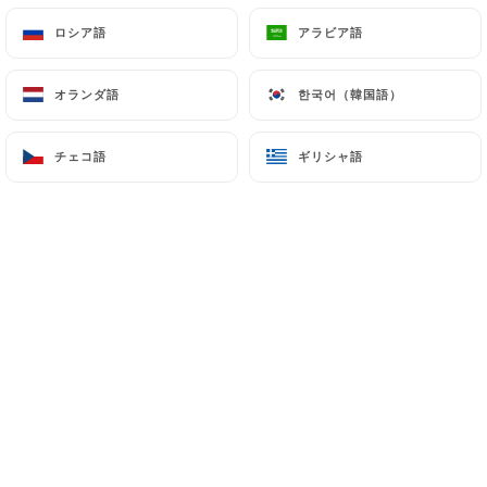
ロシア語
ロシア語
アラビア語
アラビア語
Bienvenue chez Les Saveurs de
オランダ語
オランダ語
한국어（韓国語）
한국어（韓国語）
l'Orient, votre restaurant marocain et
libanais où traditions et saveurs
チェコ語
チェコ語
ギリシャ語
ギリシャ語
authentiques se rencontrent.
Nous vous proposons un voyage
culinaire à travers des plats mijotés
avec passion, notamment nos tajines
traditionnels, préparés dans le respect
des recettes ancestrales.
Dans un cadre raffiné aux touches
nord-africaines mêlant verre, pierre et
bois, nous vous offrons une expérience