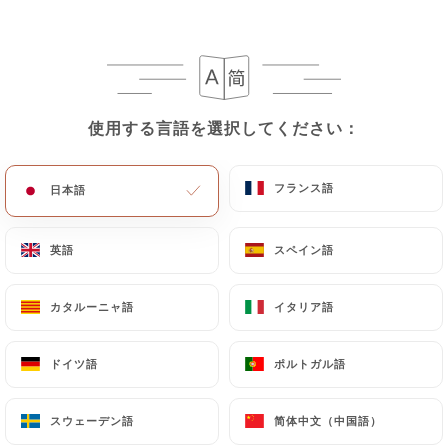
使用する言語を選択してください：
使用する言語を選択してください：
フランス語
フランス語
日本語
日本語
レビュー件数 163
英語
英語
スペイン語
スペイン語
RESTAURANT MAROCAIN & LIBANAIS
43 Passage Des Panoramas
カタルーニャ語
カタルーニャ語
イタリア語
イタリア語
75002 Paris France
ドイツ語
ドイツ語
ポルトガル語
ポルトガル語
スウェーデン語
スウェーデン語
简体中文（中国語）
简体中文（中国語）
弊社について